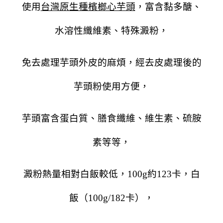
使用
台灣原生種檳榔心芋頭
，富含黏多醣、
水溶性纖維素、特殊澱粉，
免去處理芋頭外皮的麻煩，經去皮處理後的
芋頭粉使用方便，
芋頭富含蛋白質、膳食纖維、維生素、硫胺
素等等，
澱粉熱量相對白飯較低，
100g
約
123
卡，白
飯（
100g/182
卡），