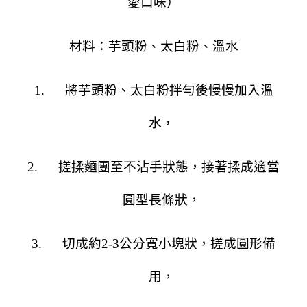
愛口味）
材料：芋頭粉、太白粉、溫水
1.
將芋頭粉、太白粉拌勻後慢慢加入溫
水，
2.
搓揉麵團至不沾手狀態，接著揉成適當
圓型長條狀，
3.
切成約
2-3
公分寬小塊狀，搓成圓形備
用，