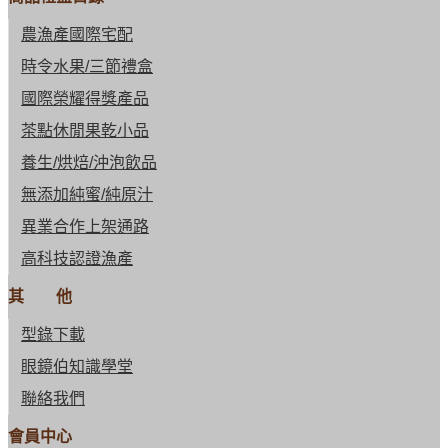
農漁產國際宅配
時令水果/三節禮盒
國際榮耀得獎產品
茶點休閒果乾小品
養生/烘焙/沖泡飲品
無添加純蜜/純原汁
異業合作上架通路
高科技認證漁產
其 他
型錄下載
眼鏡伯知識學堂
聯絡我們
會員中心