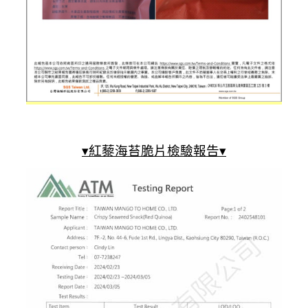
▾紅藜海苔脆片檢驗報告▾