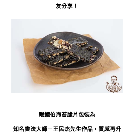
友分享！
眼鏡伯海苔脆片包裝為
知名書法大師－王民杰先生作品，質感再升