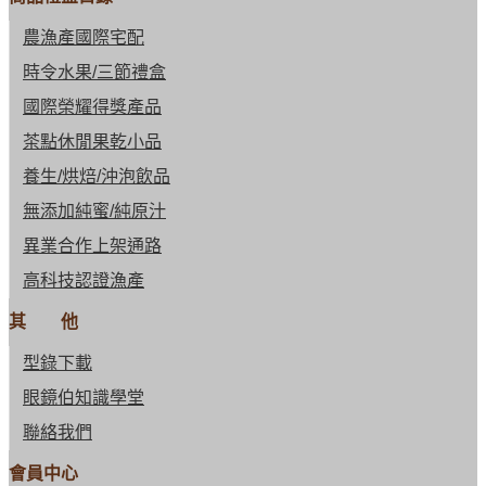
農漁產國際宅配
時令水果/三節禮盒
國際榮耀得獎產品
茶點休閒果乾小品
養生/烘焙/沖泡飲品
無添加純蜜/純原汁
異業合作上架通路
高科技認證漁產
其 他
型錄下載
眼鏡伯知識學堂
聯絡我們
會員中心