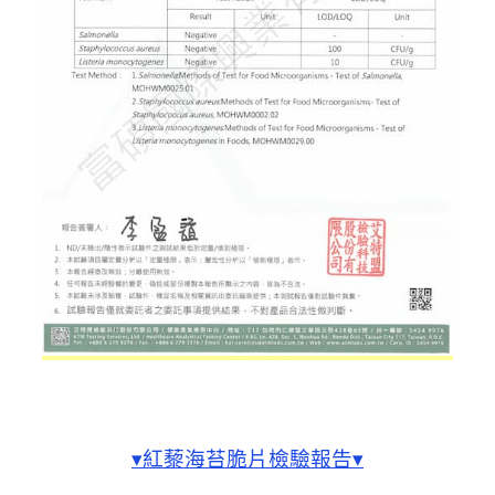
▾紅藜海苔脆片檢驗報告▾