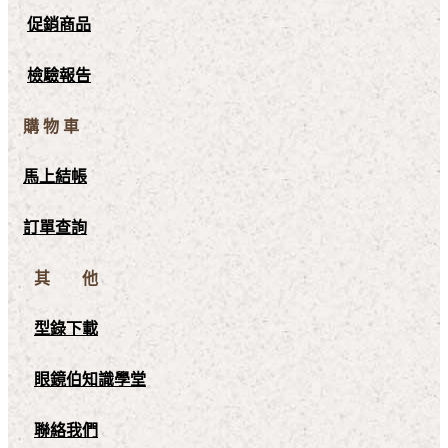
促銷商品
檢驗報告
購 物 車
馬上結帳
訂單查詢
其 他
型錄下載
眼鏡伯知識學堂
聯絡我們