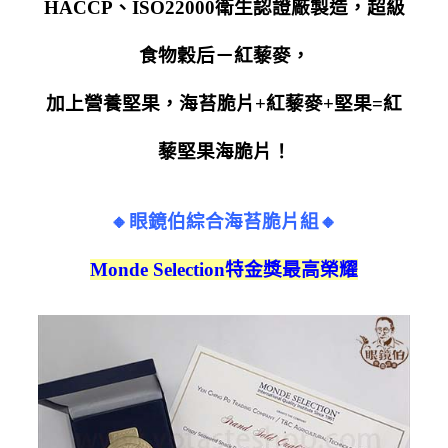
HACCP、ISO22000衛生認證廠製造，超級
食物穀后－紅藜麥，
加上營養堅果，海苔脆片+紅藜麥+堅果=紅
藜堅果海脆片！
🔸眼鏡伯綜合海苔脆片組🔸
Monde Selection
特金獎最高榮耀