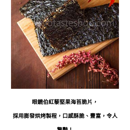
眼鏡伯紅藜堅果海苔脆片，
採用膨發烘烤製程，口感酥脆、豐富，令人
驚豔！