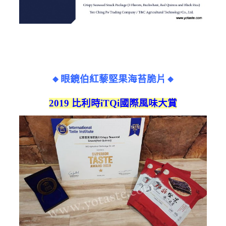
🔸眼鏡伯紅藜堅果海苔脆片🔸
2019
比利時
iTQi
國際風味大賞