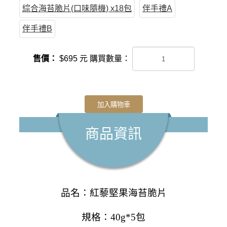
綜合海苔脆片(口味隨機) x18包
伴手禮A
伴手禮B
售價：
$
695
元
購買數量：
加入購物車
商品資訊
品名：
紅藜堅果海苔脆片
規格：
40g*5包