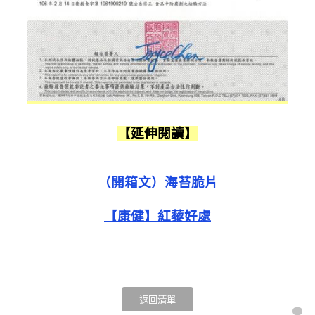
【延伸閱讀】
（開箱文）海苔脆片
【康健】紅藜好處