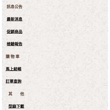
訊息公告
最新消息
促銷商品
檢驗報告
購 物 車
馬上結帳
訂單查詢
其 他
型錄下載