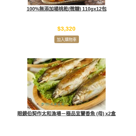
100%無添加楊桃乾(微糖) 110gx12包
$3,320
加入購物車
眼鏡伯契作太和漁場－極品宜蘭香魚 (母) x2盒