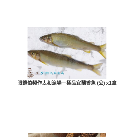
眼鏡伯契作太和漁場－極品宜蘭香魚 (公) x1盒