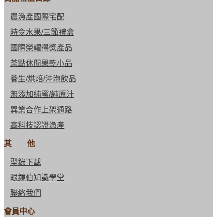
農漁產國際宅配
時令水果/三節禮盒
國際榮耀得獎產品
茶點休閒果乾小品
養生/烘焙/沖泡飲品
無添加純蜜/純原汁
異業合作上架通路
高科技認證漁產
其 他
型錄下載
眼鏡伯知識學堂
聯絡我們
會員中心