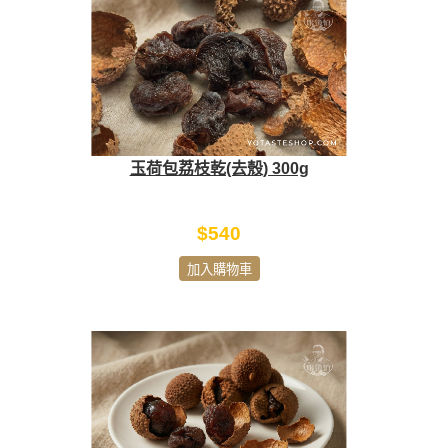
玉荷包荔枝乾(去殼) 300g
$540
加入購物車