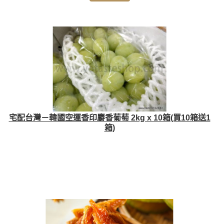
宅配台灣－韓國空運香印麝香葡萄 2kg x 10箱(買10箱送1
箱)