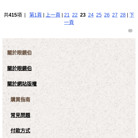
共
415
項 |
第1頁
|
上一頁
|
21
22
23
24
25
26
27
28
|
下
一頁
關於眼鏡伯
關於眼鏡伯
關於網站版權
購買指南
常見問題
付款方式