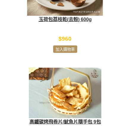
玉荷包荔枝乾(去殼) 600g
$960
加入購物車
高鐵碳烤飛卷片/魷魚片隨手包 9包