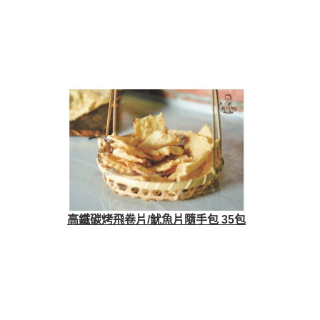
高鐵碳烤飛卷片/魷魚片隨手包 35包