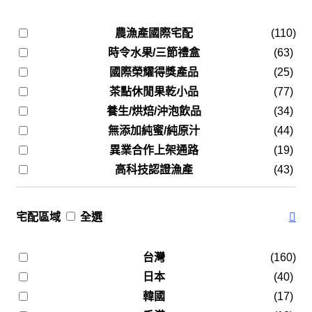
農漁產國際宅配
(110)
時令水果/三節禮盒
(63)
國際榮耀得獎產品
(25)
茶點休閒果乾小品
(77)
養生/烘焙/沖泡飲品
(34)
無添加純蜜/純原汁
(44)
異業合作上架通路
(19)
高科技認證漁產
(43)
宅配區域
全選
台灣
(160)
日本
(40)
韓國
(17)