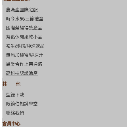
農漁產國際宅配
時令水果/三節禮盒
國際榮耀得獎產品
茶點休閒果乾小品
養生/烘焙/沖泡飲品
無添加純蜜/純原汁
異業合作上架通路
高科技認證漁產
其 他
型錄下載
眼鏡伯知識學堂
聯絡我們
會員中心