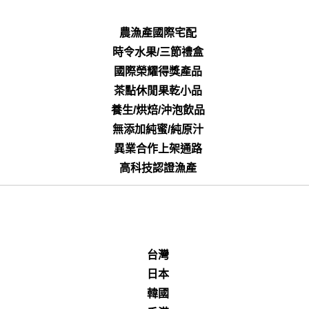
農漁產國際宅配
時令水果/三節禮盒
國際榮耀得獎產品
茶點休閒果乾小品
養生/烘焙/沖泡飲品
無添加純蜜/純原汁
異業合作上架通路
高科技認證漁產
台灣
日本
韓國