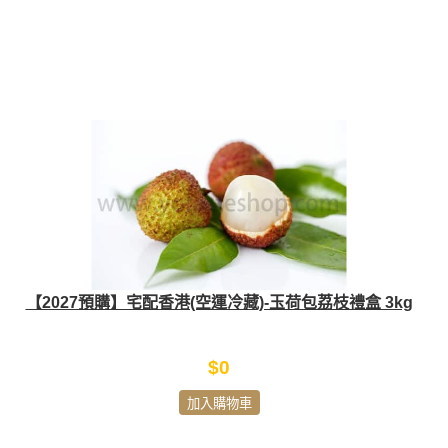
【2027預購】宅配香港(空運冷藏)-玉荷包荔枝禮盒 3kg
$0
加入購物車