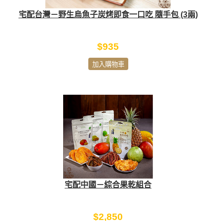
宅配台灣－野生烏魚子炭烤即食一口吃 隨手包 (3兩)
$935
加入購物車
宅配中國－綜合果乾組合
$2,850