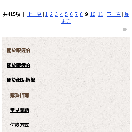
共
415
項 |
上一頁
|
1
2
3
4
5
6
7
8
9
10
11
|
下一頁
|
最
末頁
關於眼鏡伯
關於眼鏡伯
關於網站版權
購買指南
常見問題
付款方式