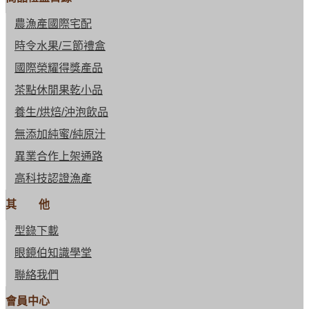
農漁產國際宅配
時令水果/三節禮盒
國際榮耀得獎產品
茶點休閒果乾小品
養生/烘焙/沖泡飲品
無添加純蜜/純原汁
異業合作上架通路
高科技認證漁產
其 他
型錄下載
眼鏡伯知識學堂
聯絡我們
會員中心