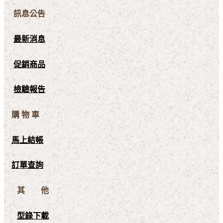
訊息公告
最新消息
促銷商品
檢驗報告
購 物 車
馬上結帳
訂單查詢
其 他
型錄下載