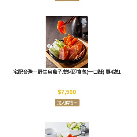
宅配台灣－野生烏魚子炭烤即食包(一口酥) 買4送1
$7,560
加入購物車