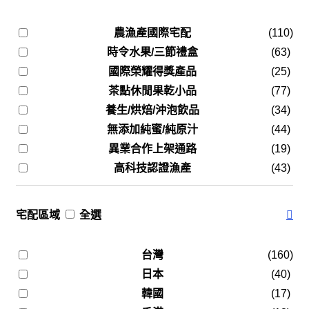
農漁產國際宅配
(110)
時令水果/三節禮盒
(63)
國際榮耀得獎產品
(25)
茶點休閒果乾小品
(77)
養生/烘焙/沖泡飲品
(34)
無添加純蜜/純原汁
(44)
異業合作上架通路
(19)
高科技認證漁產
(43)
宅配區域
全選
台灣
(160)
日本
(40)
韓國
(17)