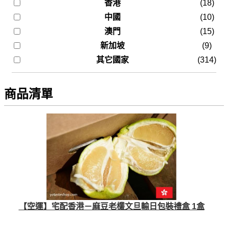
香港
(18)
中國
(10)
澳門
(15)
新加坡
(9)
其它國家
(314)
商品清單
【空運】宅配香港－麻豆老欉文旦輸日包裝禮盒 1盒