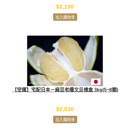
$2,100
加入購物車
【空運】宅配日本－麻豆老欉文旦禮盒 3kg(5~8顆)
$2,530
加入購物車