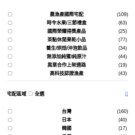
農漁產國際宅配
(109)
時令水果/三節禮盒
(63)
國際榮耀得獎產品
(25)
茶點休閒果乾小品
(77)
養生/烘焙/沖泡飲品
(34)
無添加純蜜/純原汁
(44)
異業合作上架通路
(19)
高科技認證漁產
(43)
宅配區域
全選
台灣
(160)
日本
(40)
韓國
(17)