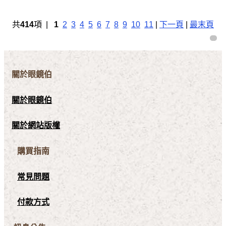
共
414
項 |
1
2
3
4
5
6
7
8
9
10
11
|
下一頁
|
最末頁
關於眼鏡伯
關於眼鏡伯
關於網站版權
購買指南
常見問題
付款方式