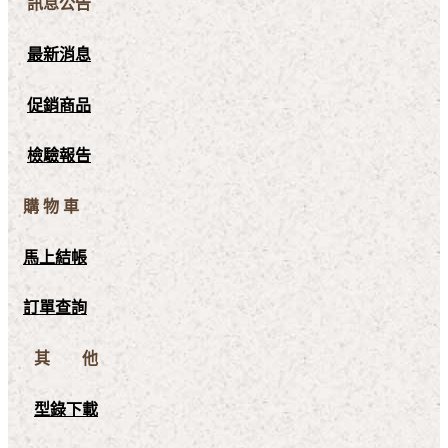
訊息公告
最新消息
促銷商品
檢驗報告
購 物 車
馬上結帳
訂單查詢
其 他
型錄下載