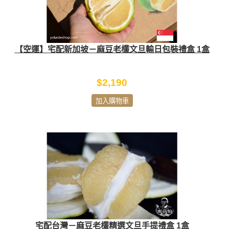
【空運】宅配新加坡－麻豆老欉文旦輸日包裝禮盒 1盒
$2,190
加入購物車
宅配台灣－麻豆老欉精選文旦手提禮盒 1盒