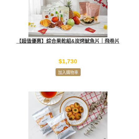
【超值優惠】綜合果乾組&炭烤魷魚片｜飛卷片
$1,730
加入購物車