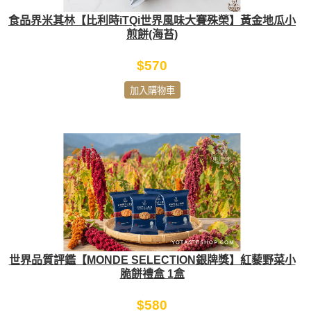
食品界米其林【比利時iTQi世界風味大賽殊榮】黃金地瓜小
煎餅(海苔)
$570
加入購物車
世界品質評鑑【MONDE SELECTION銀牌獎】紅藜野菜小
脆餅禮盒 1盒
$580