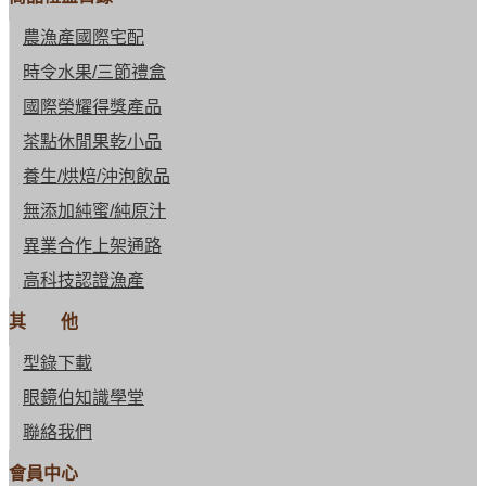
農漁產國際宅配
時令水果/三節禮盒
國際榮耀得獎產品
茶點休閒果乾小品
養生/烘焙/沖泡飲品
無添加純蜜/純原汁
異業合作上架通路
高科技認證漁產
其 他
型錄下載
眼鏡伯知識學堂
聯絡我們
會員中心