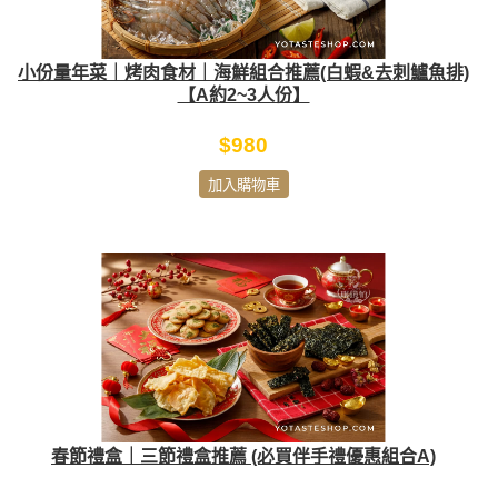
小份量年菜｜烤肉食材｜海鮮組合推薦(白蝦&去刺鱸魚排)
【A約2~3人份】
$980
加入購物車
春節禮盒｜三節禮盒推薦 (必買伴手禮優惠組合A)