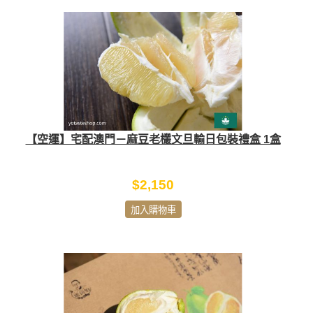
【空運】宅配澳門－麻豆老欉文旦輸日包裝禮盒 1盒
$2,150
加入購物車