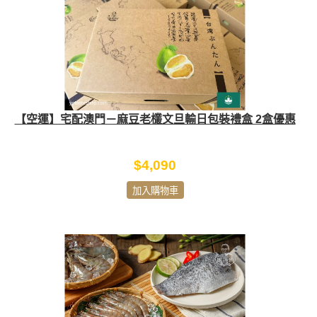
【空運】宅配澳門－麻豆老欉文旦輸日包裝禮盒 2盒優惠
$4,090
加入購物車